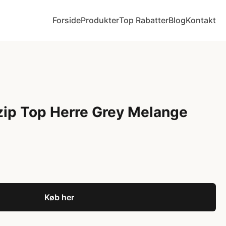
Forside
Produkter
Top Rabatter
Blog
Kontakt
zip Top Herre Grey Melange
Køb her