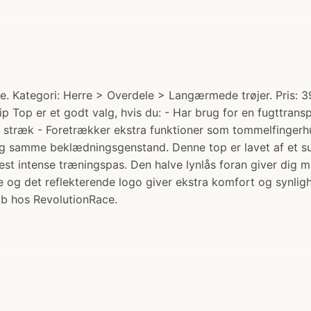
. Kategori: Herre > Overdele > Langærmede trøjer. Pris: 39
Zip Top er et godt valg, hvis du: - Har brug for en fugttrans
f stræk - Foretrækker ekstra funktioner som tommelfingerhu
g samme beklædningsgenstand. Denne top er lavet af et sup
st intense træningspas. Den halve lynlås foran giver dig mu
og det reflekterende logo giver ekstra komfort og synlighe
Køb hos RevolutionRace.