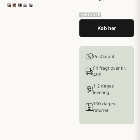
Køb her
PrisGaranti
Fri fragt over kr.
499
1-2 dages
levering
100 dages
returret