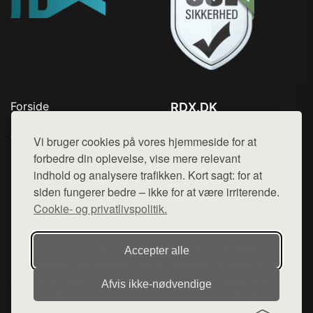
Forside
RDX.DK
Produkter
Tlf. 78768672
Top Rabatter
Vi bruger cookies på vores hjemmeside for at
Mail:
hej@want.dk
Blog
forbedre din oplevelse, vise mere relevant
Kontakt
indhold og analysere trafikken. Kort sagt: for at
Cookie- og privatlivspolitik
siden fungerer bedre – ikke for at være irriterende.
Cookie- og privatlivspolitik.
Denne side er en del af want.dk, der udgiver en række
Accepter alle
hjemmesider med præsentation af forskellige produkter fra
diverse webshops. Der sælges ikke varer fra denne side - vi
Afvis ikke‑nødvendige
henviser til de shops, som sælger varen. Vi har heller ikke
varerne på lager.