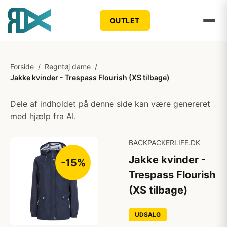
OUTLET
Forside
/
Regntøj dame
/
Jakke kvinder - Trespass Flourish (XS tilbage)
Dele af indholdet på denne side kan være genereret
med hjælp fra AI.
BACKPACKERLIFE.DK
Jakke kvinder -
-15%
Trespass Flourish
(XS tilbage)
UDSALG