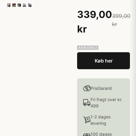
339,00
399,00
kr
kr
Køb her
PrisGaranti
Fri fragt over kr.
499
1-2 dages
levering
100 dages