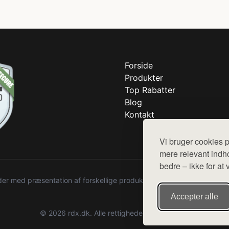
Forside
Produkter
Top Rabatter
Blog
Kontakt
Vi bruger cookies p
mere relevant indho
bedre – ikke for at 
r med præsentation af forskellige produkter fra diverse webshops. De
Accepter alle
© 2026 rdx.dk. Alle rettigheder forbeholdes.