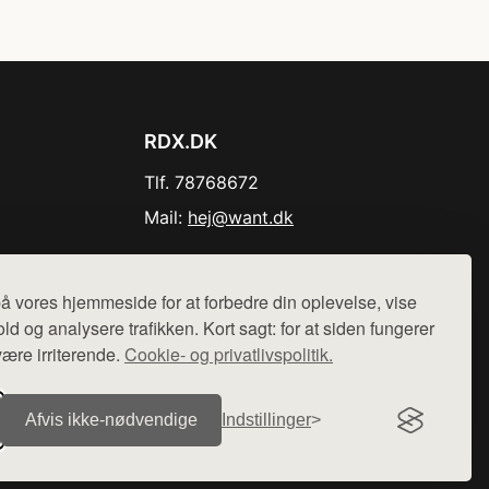
RDX.DK
Tlf. 78768672
Mail:
hej@want.dk
Cookie- og privatlivspolitik
å vores hjemmeside for at forbedre din oplevelse, vise
ld og analysere trafikken. Kort sagt: for at siden fungerer
være irriterende.
Cookie- og privatlivspolitik.
r sælges ikke varer fra denne side - vi henviser til de shops,
Afvis ikke‑nødvendige
Indstillinger