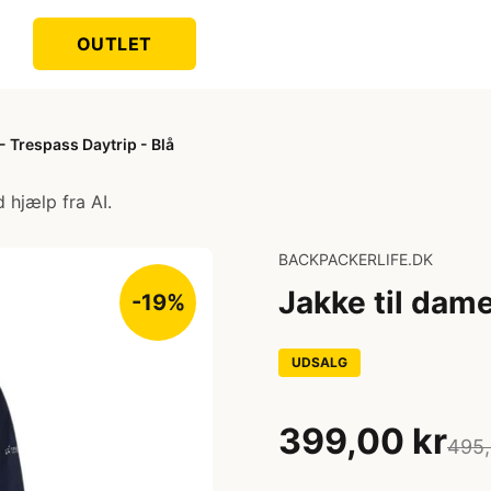
OUTLET
- Trespass Daytrip - Blå
 hjælp fra AI.
BACKPACKERLIFE.DK
Jakke til dame
-19%
UDSALG
399,00 kr
495,