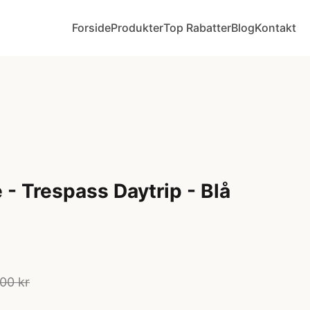
Forside
Produkter
Top Rabatter
Blog
Kontakt
 - Trespass Daytrip - Blå
00 kr