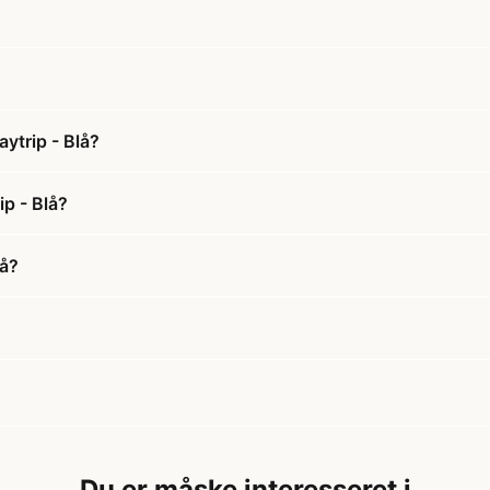
ytrip - Blå?
ip - Blå?
lå?
Du er måske interesseret i