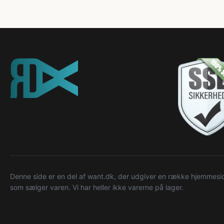
Denne side er en del af want.dk, der udgiver en række hjemmeside
som sælger varen. Vi har heller ikke varerne på lager.