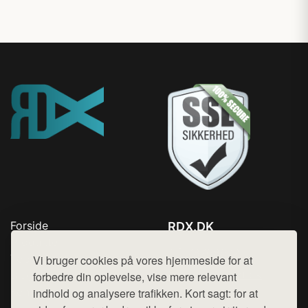
Forside
RDX.DK
Produkter
Tlf. 78768672
Top Rabatter
Vi bruger cookies på vores hjemmeside for at
Mail:
hej@want.dk
Blog
forbedre din oplevelse, vise mere relevant
Kontakt
indhold og analysere trafikken. Kort sagt: for at
Cookie- og privatlivspolitik