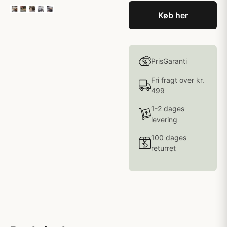
Køb her
PrisGaranti
Fri fragt over kr.
499
1-2 dages
levering
100 dages
returret