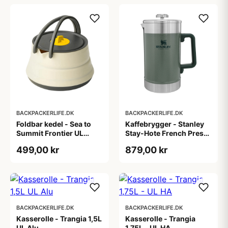
BACKPACKERLIFE.DK
BACKPACKERLIFE.DK
Foldbar kedel - Sea to
Kaffebrygger - Stanley
Summit Frontier UL
Stay-Hote French Press
Collapsible Kettle - 1,1
1,4L
499,00 kr
879,00 kr
liter
BACKPACKERLIFE.DK
BACKPACKERLIFE.DK
Kasserolle - Trangia 1,5L
Kasserolle - Trangia
UL Alu
1,75L - UL HA