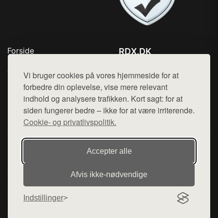
Forside
RDX.DK
Produkter
Tlf. 78768672
Top Rabatter
Vi bruger cookies på vores hjemmeside for at
Mail:
hej@want.dk
Blog
forbedre din oplevelse, vise mere relevant
Kontakt
indhold og analysere trafikken. Kort sagt: for at
Cookie- og privatlivspolitik
siden fungerer bedre – ikke for at være irriterende.
Cookie- og privatlivspolitik.
Denne side er en del af want.dk, der udgiver en række
Accepter alle
hjemmesider med præsentation af forskellige produkter fra
diverse webshops. Der sælges ikke varer fra denne side - vi
Afvis ikke‑nødvendige
henviser til de shops, som sælger varen. Vi har heller ikke
varerne på lager.
Indstillinger
© 2026 rdx.dk. Alle rettigheder forbeholdes.