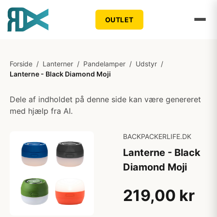
OUTLET
Forside
/
Lanterner
/
Pandelamper
/
Udstyr
/
Lanterne - Black Diamond Moji
Dele af indholdet på denne side kan være genereret
med hjælp fra AI.
BACKPACKERLIFE.DK
Lanterne - Black
Diamond Moji
219,00 kr