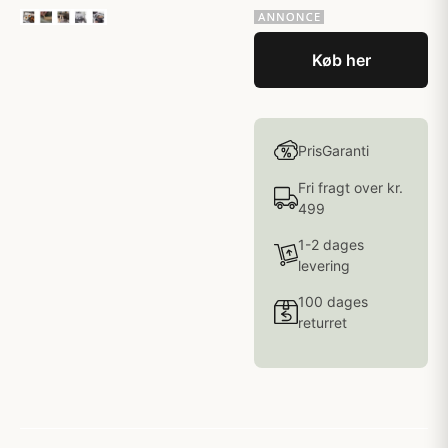
Køb her
PrisGaranti
Fri fragt over kr.
499
1-2 dages
levering
100 dages
returret