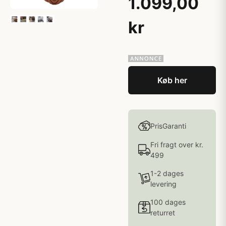
1.099,00
kr
Køb her
PrisGaranti
Fri fragt over kr.
499
1-2 dages
levering
100 dages
returret