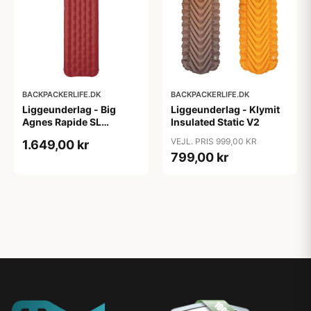
BACKPACKERLIFE.DK
BACKPACKERLIFE.DK
Liggeunderlag - Big
Liggeunderlag - Klymit
Agnes Rapide SL
Insulated Static V2
Insulated - Wide Regular
VEJL. PRIS 999,00 KR
1.649,00 kr
- Rød
799,00 kr