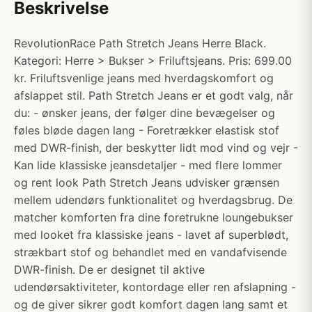
Beskrivelse
RevolutionRace Path Stretch Jeans Herre Black.
Kategori: Herre > Bukser > Friluftsjeans. Pris: 699.00
kr. Friluftsvenlige jeans med hverdagskomfort og
afslappet stil. Path Stretch Jeans er et godt valg, når
du: - ønsker jeans, der følger dine bevægelser og
føles bløde dagen lang - Foretrækker elastisk stof
med DWR-finish, der beskytter lidt mod vind og vejr -
Kan lide klassiske jeansdetaljer - med flere lommer
og rent look Path Stretch Jeans udvisker grænsen
mellem udendørs funktionalitet og hverdagsbrug. De
matcher komforten fra dine foretrukne loungebukser
med looket fra klassiske jeans - lavet af superblødt,
strækbart stof og behandlet med en vandafvisende
DWR-finish. De er designet til aktive
udendørsaktiviteter, kontordage eller ren afslapning -
og de giver sikrer godt komfort dagen lang samt et