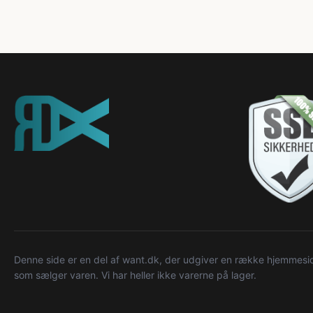
Denne side er en del af want.dk, der udgiver en række hjemmeside
som sælger varen. Vi har heller ikke varerne på lager.