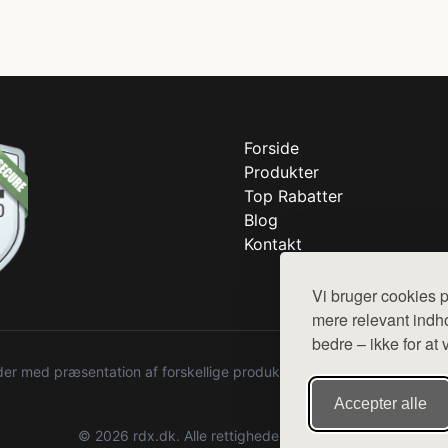
Forside
Produkter
Top Rabatter
Blog
Kontakt
Vi bruger cookies p
mere relevant indho
bedre – ikke for at 
r med præsentation af forskellige produkter fra diverse webshops. De
Accepter alle
© 2026 rdx.dk. Alle rettigheder forbeholdes.