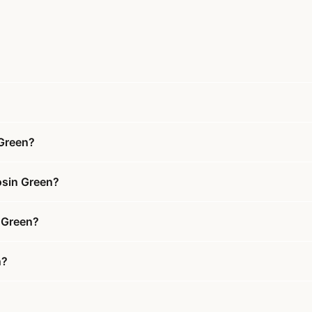
 Green?
osin Green?
n Green?
n?