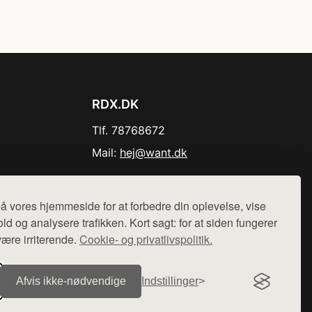
RDX.DK
Tlf. 78768672
Mail:
hej@want.dk
Cookie- og privatlivspolitik
å vores hjemmeside for at forbedre din oplevelse, vise
ld og analysere trafikken. Kort sagt: for at siden fungerer
være irriterende.
Cookie- og privatlivspolitik.
r sælges ikke varer fra denne side - vi henviser til de shops,
Afvis ikke‑nødvendige
Indstillinger