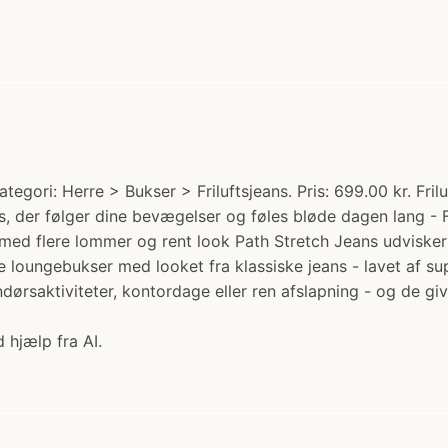
egori: Herre > Bukser > Friluftsjeans. Pris: 699.00 kr. Fri
ns, der følger dine bevægelser og føles bløde dagen lang -
r - med flere lommer og rent look Path Stretch Jeans udvisk
 loungebukser med looket fra klassiske jeans - lavet af s
dørsaktiviteter, kontordage eller ren afslapning - og de gi
 hjælp fra AI.