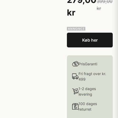
399,00
kr
kr
Køb her
PrisGaranti
Fri fragt over kr.
499
1-2 dages
levering
100 dages
returret