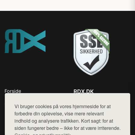
Forside
RDX.DK
Produkter
Tlf. 78768672
Top Rabatter
Vi bruger cookies på vores hjemmeside for at
Mail:
hej@want.dk
Blog
forbedre din oplevelse, vise mere relevant
Kontakt
indhold og analysere trafikken. Kort sagt: for at
Cookie- og privatlivspolitik
siden fungerer bedre – ikke for at være irriterende.