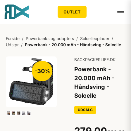
OUTLET
Forside
/
Powerbanks og adapters
/
Solcelleoplader
/
Udstyr
/
Powerbank - 20.000 mAh - Håndsving - Solcelle
BACKPACKERLIFE.DK
Powerbank -
-30%
20.000 mAh -
Håndsving -
Solcelle
UDSALG
279,00