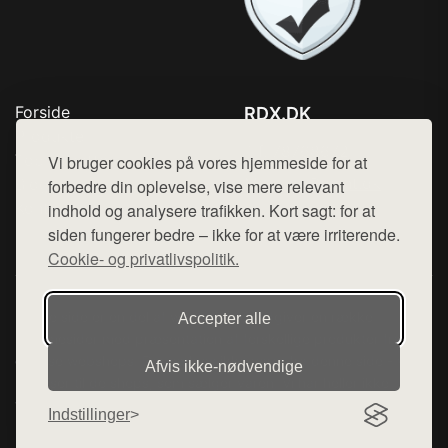
Forside
RDX.DK
Produkter
Tlf. 78768672
Top Rabatter
Vi bruger cookies på vores hjemmeside for at
Mail:
hej@want.dk
Blog
forbedre din oplevelse, vise mere relevant
Kontakt
indhold og analysere trafikken. Kort sagt: for at
Cookie- og privatlivspolitik
siden fungerer bedre – ikke for at være irriterende.
Cookie- og privatlivspolitik.
Denne side er en del af want.dk, der udgiver en række
Accepter alle
hjemmesider med præsentation af forskellige produkter fra
diverse webshops. Der sælges ikke varer fra denne side - vi
Afvis ikke‑nødvendige
henviser til de shops, som sælger varen. Vi har heller ikke
varerne på lager.
Indstillinger
© 2026 rdx.dk. Alle rettigheder forbeholdes.