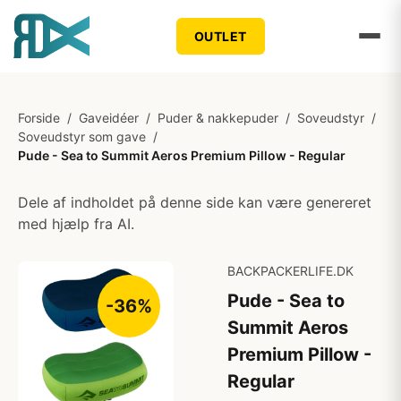
OUTLET
Forside
/
Gaveidéer
/
Puder & nakkepuder
/
Soveudstyr
/
Soveudstyr som gave
/
Pude - Sea to Summit Aeros Premium Pillow - Regular
Dele af indholdet på denne side kan være genereret
med hjælp fra AI.
BACKPACKERLIFE.DK
Pude - Sea to
-36%
Summit Aeros
Premium Pillow -
Regular