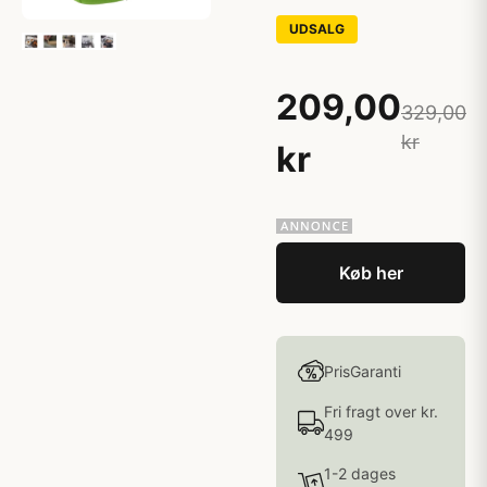
UDSALG
209,00
329,00
kr
kr
Køb her
PrisGaranti
Fri fragt over kr.
499
1-2 dages