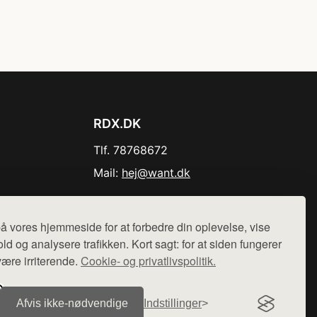
RDX.DK
Tlf. 78768672
Mail:
hej@want.dk
Cookie- og privatlivspolitik
å vores hjemmeside for at forbedre din oplevelse, vise
ld og analysere trafikken. Kort sagt: for at siden fungerer
være irriterende.
Cookie- og privatlivspolitik.
r sælges ikke varer fra denne side - vi henviser til de shops,
Afvis ikke‑nødvendige
Indstillinger