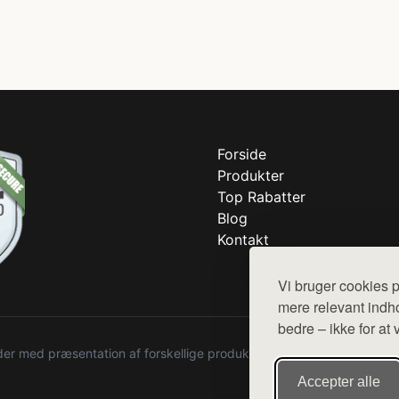
Forside
Produkter
Top Rabatter
Blog
Kontakt
Vi bruger cookies p
mere relevant indho
bedre – ikke for at 
r med præsentation af forskellige produkter fra diverse webshops. De
Accepter alle