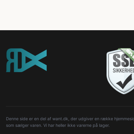
Denne side er en del af want.dk, der udgiver en række hjemmeside
som sælger varen. Vi har heller ikke varerne på lager.