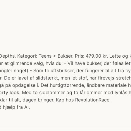
ths. Kategori: Teens > Bukser. Pris: 479.00 kr. Lette og k
et glimrende valg, hvis du: - Vil have bukser, der føles let
ngler noget) - Som friluftsbukser, der fungerer til alt fra c
. De er lavet af slidstærkt, men let stof, har firevejs-stret
t gå på opdagelse i. Det hurtigttørrende, åndbare materiale h
rty look. Med to sidelommer og to lårlommer med lynlås ha
lar til alt, dagen bringer. Køb hos RevolutionRace.
 hjælp fra AI.