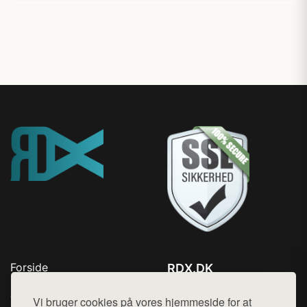
Forside
RDX.DK
Produkter
Tlf. 78768672
Top Rabatter
Vi bruger cookies på vores hjemmeside for at