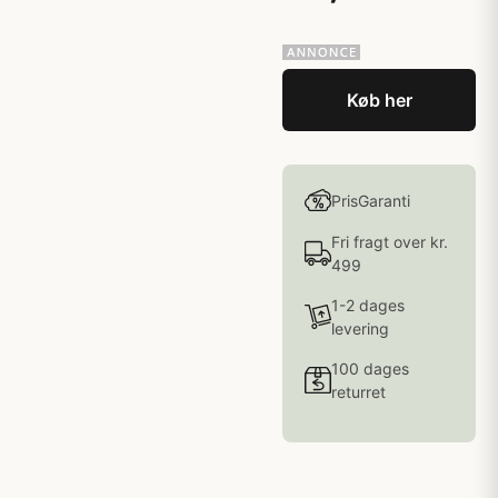
Køb her
PrisGaranti
Fri fragt over kr.
499
1-2 dages
levering
100 dages
returret