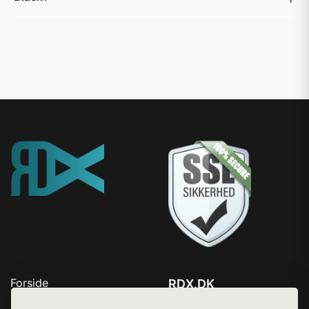
Forside
RDX.DK
Produkter