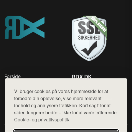
Forside
RDX.DK
Produkter
Tlf. 78768672
Top Rabatter
Vi bruger cookies på vores hjemmeside for at
Mail:
hej@want.dk
Blog
forbedre din oplevelse, vise mere relevant
Kontakt
indhold og analysere trafikken. Kort sagt: for at
Cookie- og privatlivspolitik
siden fungerer bedre – ikke for at være irriterende.
Cookie- og privatlivspolitik.