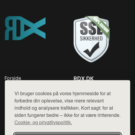
Forside
RDX.DK
Produkter
Tlf. 78768672
Top Rabatter
Vi bruger cookies på vores hjemmeside for at
Mail:
hej@want.dk
Blog
forbedre din oplevelse, vise mere relevant
Kontakt
indhold og analysere trafikken. Kort sagt: for at
Cookie- og privatlivspolitik
siden fungerer bedre – ikke for at være irriterende.
Cookie- og privatlivspolitik.