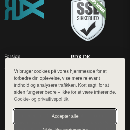
Forside
RDX.DK
Produkter
Tlf. 78768672
Top Rabatter
Vi bruger cookies på vores hjemmeside for at
Mail:
hej@want.dk
Blog
forbedre din oplevelse, vise mere relevant
Kontakt
indhold og analysere trafikken. Kort sagt: for at
Cookie- og privatlivspolitik
siden fungerer bedre – ikke for at være irriterende.
Cookie- og privatlivspolitik.
Denne side er en del af want.dk, der udgiver en række
Accepter alle
hjemmesider med præsentation af forskellige produkter fra
diverse webshops. Der sælges ikke varer fra denne side - vi