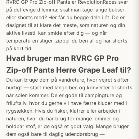
RVRC GP Pro Zip-off Pants er RevolutionRaces svar
på det evige dilemma: skal man tage lange bukser
eller shorts med? Her får du begge dele i ét. De er
designet til at klare det meste, som naturen og din
aktive livsstil kan smide efter dig — og når
temperaturen stiger, zipper du ben af og har shorts
på kort tid.
Hvad bruger man RVRC GP Pro
Zip-off Pants Herre Grape Leaf til?
Du kan bruge dem på vandreture, hvor vejret skifter
hurtigt — start med lange ben og konverter til shorts
når solen kommer. De er gode til campingture og
friluftsliv, hvor du gerne vil have færre kluder med i
rygsækken. Hvis du fisker, klatrer eller arbejder i
naturen, hvor du har brug for mange lommer og
holdbar stof, er de også et godt valg. Mange bruger
dem også bare til daglig udendørsbrug —