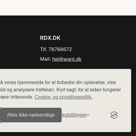
RDX.DK
Tlf. 78768672
Mail:
hej@want.dk
Cookie- og privatlivspolitik
å vores hjemmeside for at forbedre din oplevelse, vise
ld og analysere trafikken. Kort sagt: for at siden fungerer
være irriterende.
Cookie- og privatlivspolitik.
r sælges ikke varer fra denne side - vi henviser til de shops,
Afvis ikke‑nødvendige
Indstillinger