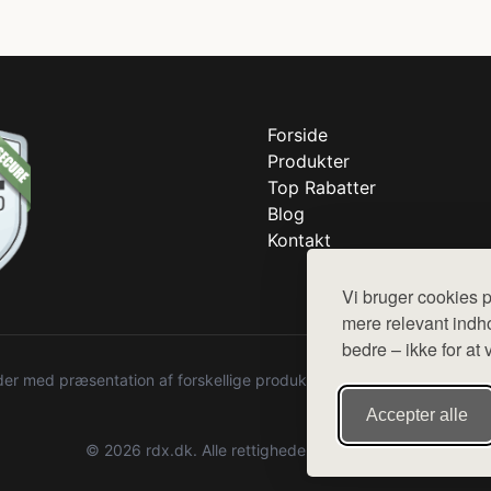
Forside
Produkter
Top Rabatter
Blog
Kontakt
Vi bruger cookies p
mere relevant indho
bedre – ikke for at 
r med præsentation af forskellige produkter fra diverse webshops. De
Accepter alle
© 2026 rdx.dk. Alle rettigheder forbeholdes.