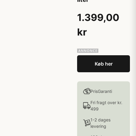
1.399,00
kr
Køb her
PrisGaranti
Fri fragt over kr.
499
1-2 dages
levering