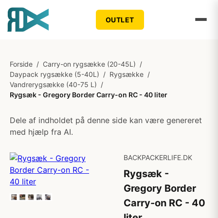
OUTLET
Forside
/
Carry-on rygsække (20-45L)
/
Daypack rygsække (5-40L)
/
Rygsække
/
Vandrerygsække (40-75 L)
/
Rygsæk - Gregory Border Carry-on RC - 40 liter
Dele af indholdet på denne side kan være genereret
med hjælp fra AI.
BACKPACKERLIFE.DK
Rygsæk -
Gregory Border
Carry-on RC - 40
liter