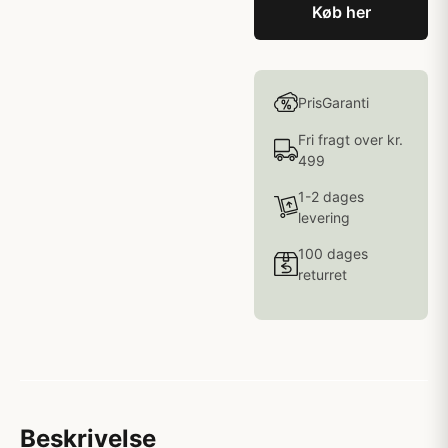
Køb her
PrisGaranti
Fri fragt over kr.
499
1-2 dages
levering
100 dages
returret
Beskrivelse