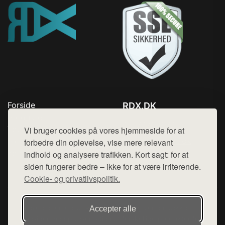
Forside
RDX.DK
Produkter
Tlf. 78768672
Top Rabatter
Vi bruger cookies på vores hjemmeside for at
Mail:
hej@want.dk
Blog
forbedre din oplevelse, vise mere relevant
Kontakt
indhold og analysere trafikken. Kort sagt: for at
Cookie- og privatlivspolitik
siden fungerer bedre – ikke for at være irriterende.
Cookie- og privatlivspolitik.
Denne side er en del af want.dk, der udgiver en række
Accepter alle
hjemmesider med præsentation af forskellige produkter fra