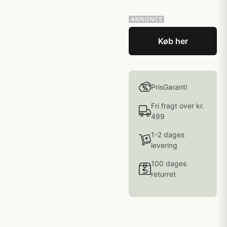
Køb her
PrisGaranti
Fri fragt over kr.
499
1-2 dages
levering
100 dages
returret