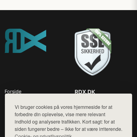
Forside
RDX.DK
Produkter
Tlf. 78768672
Top Rabatter
Vi bruger cookies på vores hjemmeside for at
Mail:
hej@want.dk
Blog
forbedre din oplevelse, vise mere relevant
Kontakt
indhold og analysere trafikken. Kort sagt: for at
Cookie- og privatlivspolitik
siden fungerer bedre – ikke for at være irriterende.
Cookie- og privatlivspolitik.