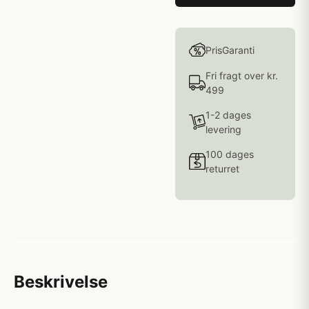
PrisGaranti
Fri fragt over kr.
499
1-2 dages
levering
100 dages
returret
Beskrivelse