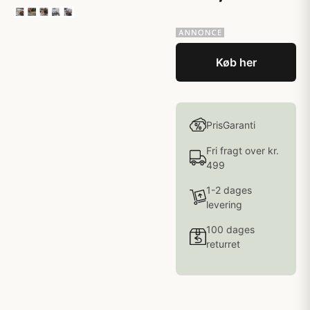
Køb her
PrisGaranti
Fri fragt over kr.
499
1-2 dages
levering
100 dages
returret