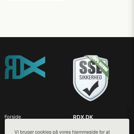
Forside
RDX.DK
Produkter
Tlf. 78768672
Top Rabatter
Vi bruger cookies på vores hjemmeside for at