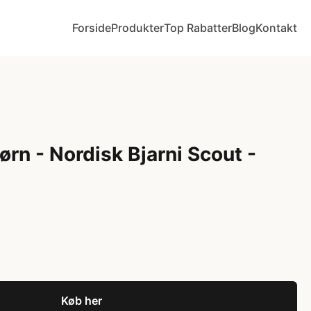
Forside
Produkter
Top Rabatter
Blog
Kontakt
ørn - Nordisk Bjarni Scout -
Køb her