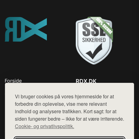
Forside
RDX.DK
Produkter
Tlf. 78768672
Top Rabatter
Vi bruger cookies på vores hjemmeside for at
Mail:
hej@want.dk
Blog
forbedre din oplevelse, vise mere relevant
Kontakt
indhold og analysere trafikken. Kort sagt: for at
Cookie- og privatlivspolitik
siden fungerer bedre – ikke for at være irriterende.
Cookie- og privatlivspolitik.