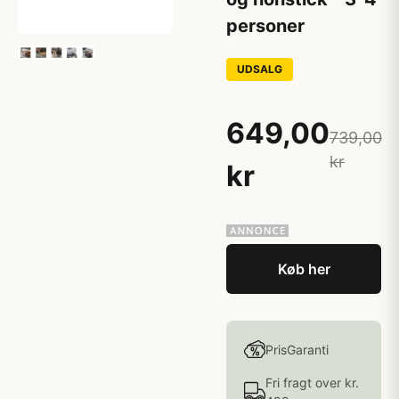
personer
UDSALG
649,00
739,00
kr
kr
Køb her
PrisGaranti
Fri fragt over kr.