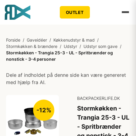
OUTLET
Forside
/
Gaveidéer
/
Køkkenudstyr & mad
/
Stormkøkken & brændere
/
Udstyr
/
Udstyr som gave
/
Stormkøkken - Trangia 25-3 - UL - Spritbrænder og
nonstick - 3-4 personer
Dele af indholdet på denne side kan være genereret
med hjælp fra AI.
BACKPACKERLIFE.DK
Stormkøkken -
-12%
Trangia 25-3 - UL
- Spritbrænder
og nonstick - 3-4