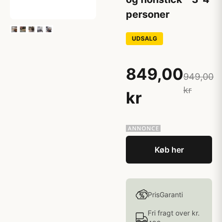
personer
UDSALG
849,00
949,00
kr
kr
Køb her
PrisGaranti
Fri fragt over kr.