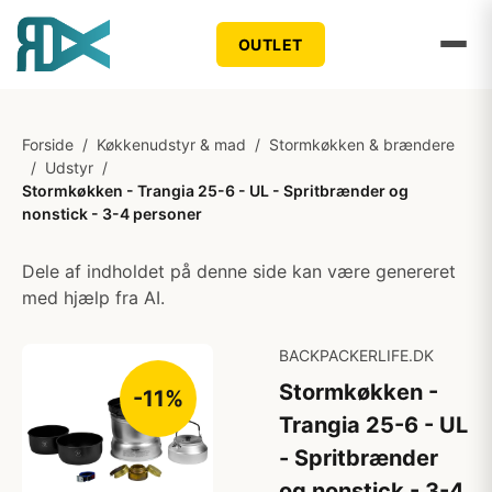
OUTLET
Forside
/
Køkkenudstyr & mad
/
Stormkøkken & brændere
/
Udstyr
/
Stormkøkken - Trangia 25-6 - UL - Spritbrænder og
nonstick - 3-4 personer
Dele af indholdet på denne side kan være genereret
med hjælp fra AI.
BACKPACKERLIFE.DK
Stormkøkken -
-11%
Trangia 25-6 - UL
- Spritbrænder
og nonstick - 3-4