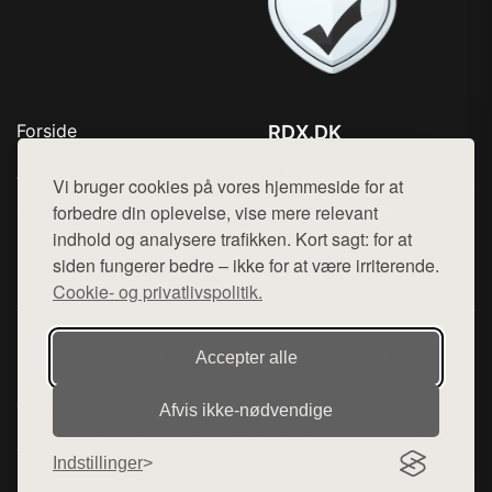
Forside
RDX.DK
Produkter
Tlf. 78768672
Top Rabatter
Vi bruger cookies på vores hjemmeside for at
Mail:
hej@want.dk
Blog
forbedre din oplevelse, vise mere relevant
Kontakt
indhold og analysere trafikken. Kort sagt: for at
Cookie- og privatlivspolitik
siden fungerer bedre – ikke for at være irriterende.
Cookie- og privatlivspolitik.
Denne side er en del af want.dk, der udgiver en række
Accepter alle
hjemmesider med præsentation af forskellige produkter fra
diverse webshops. Der sælges ikke varer fra denne side - vi
Afvis ikke‑nødvendige
henviser til de shops, som sælger varen. Vi har heller ikke
varerne på lager.
Indstillinger