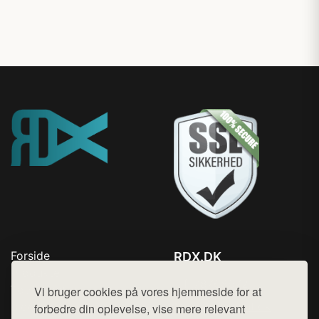
Forside
RDX.DK
Produkter
Tlf. 78768672
Top Rabatter
Vi bruger cookies på vores hjemmeside for at
Mail:
hej@want.dk
Blog
forbedre din oplevelse, vise mere relevant