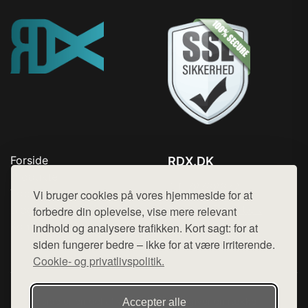
Forside
RDX.DK
Produkter
Tlf. 78768672
Top Rabatter
Vi bruger cookies på vores hjemmeside for at
Mail:
hej@want.dk
Blog
forbedre din oplevelse, vise mere relevant
Kontakt
indhold og analysere trafikken. Kort sagt: for at
Cookie- og privatlivspolitik
siden fungerer bedre – ikke for at være irriterende.
Cookie- og privatlivspolitik.
Denne side er en del af want.dk, der udgiver en række
Accepter alle