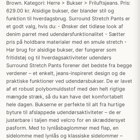
Brown. Kategori: Herre > Bukser > Friluftsjeans. Pris:
629.00 kr. Alsidige bukser, der blander stil og
funktion til hverdagsbrug. Surround Stretch Pants er
et godt valg, hvis du: - Ønsker det tidløse look af
denim parret med udendørsfunktionalitet - Sætter
pris på holdbare materialer med en smule stretch -
Har brug for alsidige bukser, der fungerer som
fritidstøj og til hverdagsaktiviteter udendørs
Surround Stretch Pants forener det bedste fra begge
verdener – et enkelt, jeans-inspireret design og de
praktiske funktioner ved udendørsbukser. De er lavet
af et robust polybomuldsstof med den helt rigtige
mængde stræk, så du kan have det komfortabelt
hele dagen. Bukserne er perfekte til alt fra hurtige
byture til afslappede udendørsaktiviteter – de er
justerbare i taljen med velcro for en skræddersyet
pasform. Med to lynlåsbaglommer med flap, en
sidelomme med lynlås og klassiske sidelommer –