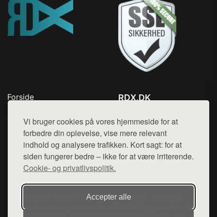
Forside
RDX.DK
Produkter
Tlf. 78768672
Top Rabatter
Vi bruger cookies på vores hjemmeside for at
Mail:
hej@want.dk
Blog
forbedre din oplevelse, vise mere relevant
Kontakt
indhold og analysere trafikken. Kort sagt: for at
Cookie- og privatlivspolitik
siden fungerer bedre – ikke for at være irriterende.
Cookie- og privatlivspolitik.
Denne side er en del af want.dk, der udgiver en række
Accepter alle
hjemmesider med præsentation af forskellige produkter fra