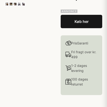
Køb her
PrisGaranti
Fri fragt over kr.
499
1-2 dages
levering
100 dages
returret