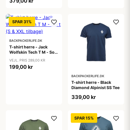
379,00 kr
SPAR 31%
BACKPACKERLIFE.DK
T-shirt herre - Jack
Wolfskin Tech T M - Sort
(S & XXL tilbage)
VEJL. PRIS 289,00 KR
199,00 kr
BACKPACKERLIFE.DK
T-shirt herre - Black
Diamond Alpinist SS Tee
339,00 kr
SPAR 15%