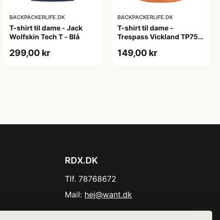
BACKPACKERLIFE.DK
BACKPACKERLIFE.DK
T-shirt til dame - Jack
T-shirt til dame -
Wolfskin Tech T - Blå
Trespass Vickland TP75 -
Orange (XS tilbage)
299,00 kr
149,00 kr
RDX.DK
Tlf. 78768672
Mail:
hej@want.dk
Cookie- og privatlivspolitik