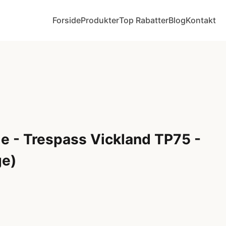
Forside
Produkter
Top Rabatter
Blog
Kontakt
me - Trespass Vickland TP75 -
ge)