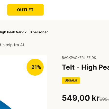
OUTLET
 High Peak Narvik - 3 personer
 hjælp fra AI.
BACKPACKERLIFE.DK
Telt - High Pe
-21%
UDSALG
549,00 kr
699,