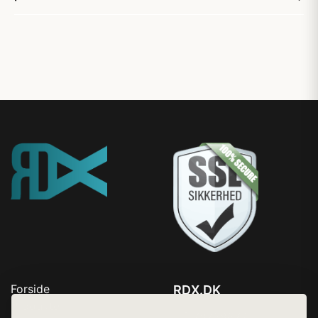
Forside
RDX.DK
Produkter
Tlf. 78768672