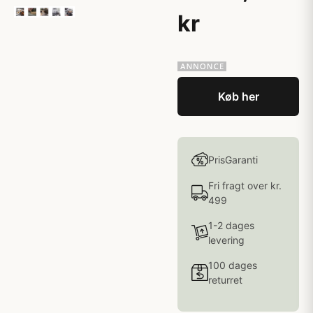
kr
Køb her
PrisGaranti
Fri fragt over kr.
499
1-2 dages
levering
100 dages
returret