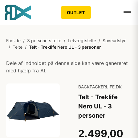
OUTLET
Forside
/
3 personers telte
/
Letvægtstelte
/
Soveudstyr
/
Telte
/
Telt - Treklife Nero UL - 3 personer
Dele af indholdet på denne side kan være genereret
med hjælp fra AI.
BACKPACKERLIFE.DK
Telt - Treklife
Nero UL - 3
personer
2.499,00