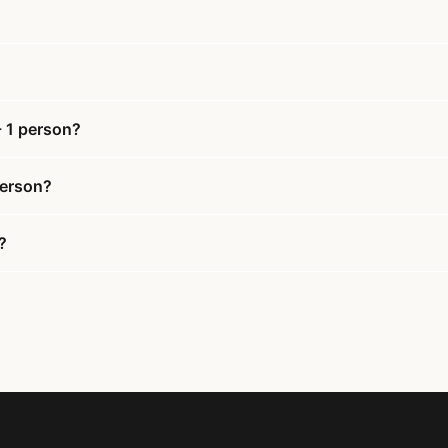
- 1 person?
 person?
?