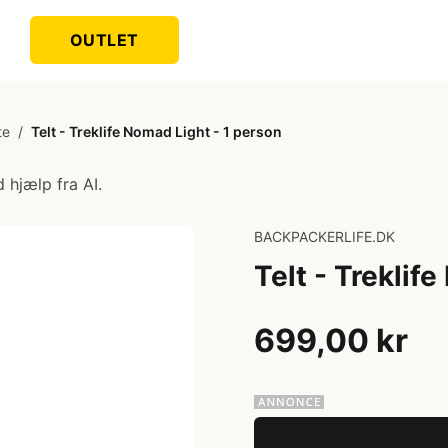
OUTLET
te
/
Telt - Treklife Nomad Light - 1 person
 hjælp fra AI.
BACKPACKERLIFE.DK
Telt - Treklif
699,00 kr