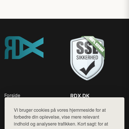
Forside
RDX.DK
Produkter
Tlf. 78768672
Top Rabatter
Vi bruger cookies på vores hjemmeside for at
Mail:
hej@want.dk
Blog
forbedre din oplevelse, vise mere relevant
Kontakt
indhold og analysere trafikken. Kort sagt: for at
Cookie- og privatlivspolitik