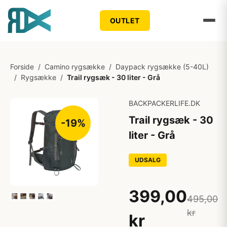
OUTLET
Forside
/
Camino rygsække
/
Daypack rygsække (5-40L)
/
Rygsække
/
Trail rygsæk - 30 liter - Grå
BACKPACKERLIFE.DK
Trail rygsæk - 30
-19%
liter - Grå
UDSALG
399,00
495,00
kr
kr