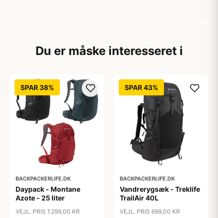
Du er måske interesseret i
SPAR 38%
SPAR 43%
BACKPACKERLIFE.DK
BACKPACKERLIFE.DK
Daypack - Montane
Vandrerygsæk - Treklife
Azote - 25 liter
TrailAir 40L
VEJL. PRIS 1.299,00 KR
VEJL. PRIS 699,00 KR