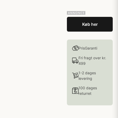
Køb her
PrisGaranti
Fri fragt over kr.
499
1-2 dages
levering
100 dages
returret