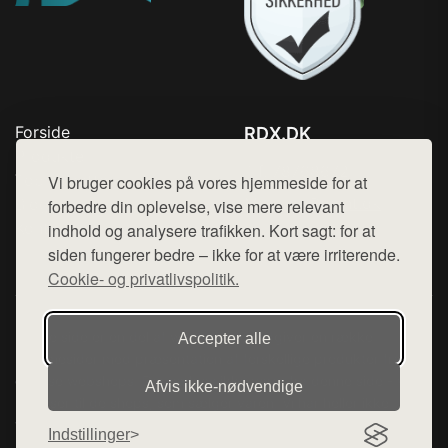
Forside
RDX.DK
Produkter
Tlf. 78768672
Top Rabatter
Vi bruger cookies på vores hjemmeside for at
Mail:
hej@want.dk
Blog
forbedre din oplevelse, vise mere relevant
Kontakt
indhold og analysere trafikken. Kort sagt: for at
Cookie- og privatlivspolitik
siden fungerer bedre – ikke for at være irriterende.
Cookie- og privatlivspolitik.
Denne side er en del af want.dk, der udgiver en række
Accepter alle
hjemmesider med præsentation af forskellige produkter fra
diverse webshops. Der sælges ikke varer fra denne side - vi
Afvis ikke‑nødvendige
henviser til de shops, som sælger varen. Vi har heller ikke
varerne på lager.
Indstillinger