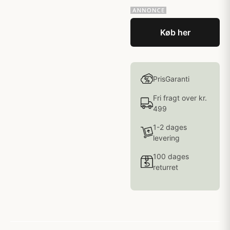
Køb her
PrisGaranti
Fri fragt over kr.
499
1-2 dages
levering
100 dages
returret