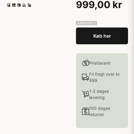
999,00 kr
Køb her
PrisGaranti
Fri fragt over kr.
499
1-2 dages
levering
100 dages
returret