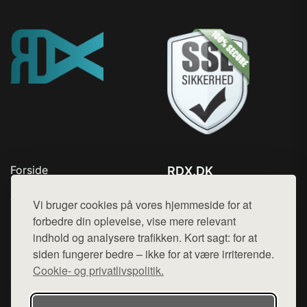
Forside
RDX.DK
Produkter
Tlf. 78768672
Top Rabatter
Vi bruger cookies på vores hjemmeside for at
Mail:
hej@want.dk
Blog
forbedre din oplevelse, vise mere relevant
Kontakt
indhold og analysere trafikken. Kort sagt: for at
Cookie- og privatlivspolitik
siden fungerer bedre – ikke for at være irriterende.
Cookie- og privatlivspolitik.