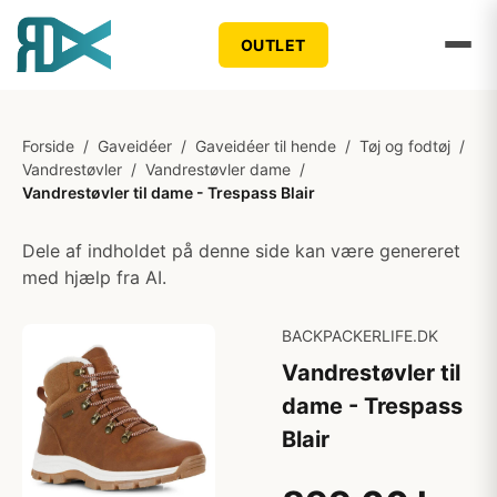
OUTLET
Forside
/
Gaveidéer
/
Gaveidéer til hende
/
Tøj og fodtøj
/
Vandrestøvler
/
Vandrestøvler dame
/
Vandrestøvler til dame - Trespass Blair
Dele af indholdet på denne side kan være genereret
med hjælp fra AI.
BACKPACKERLIFE.DK
Vandrestøvler til
dame - Trespass
Blair