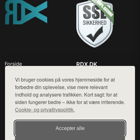
Forside
RDX.DK
Produkter
Tlf. 78768672
Top Rabatter
Vi bruger cookies på vores hjemmeside for at
Mail:
hej@want.dk
Blog
forbedre din oplevelse, vise mere relevant
Kontakt
indhold og analysere trafikken. Kort sagt: for at
Cookie- og privatlivspolitik
siden fungerer bedre – ikke for at være irriterende.
Cookie- og privatlivspolitik.
Denne side er en del af want.dk, der udgiver en række
Accepter alle
hjemmesider med præsentation af forskellige produkter fra