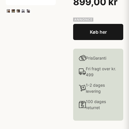
899,00 kr
Køb her
PrisGaranti
Fri fragt over kr.
499
1-2 dages
levering
100 dages
returret