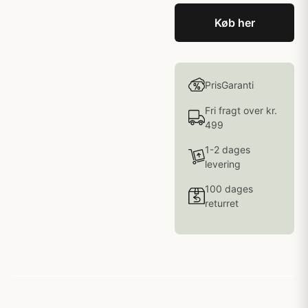
Køb her
PrisGaranti
Fri fragt over kr.
499
1-2 dages
levering
100 dages
returret