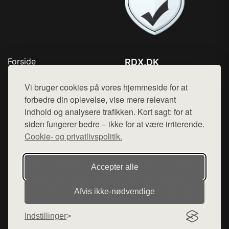
Forside
RDX.DK
Produkter
Tlf. 78768672
Top Rabatter
Vi bruger cookies på vores hjemmeside for at
Mail:
hej@want.dk
Blog
forbedre din oplevelse, vise mere relevant
Kontakt
indhold og analysere trafikken. Kort sagt: for at
Cookie- og privatlivspolitik
siden fungerer bedre – ikke for at være irriterende.
Cookie- og privatlivspolitik.
Denne side er en del af want.dk, der udgiver en række
Accepter alle
hjemmesider med præsentation af forskellige produkter fra
diverse webshops. Der sælges ikke varer fra denne side - vi
Afvis ikke‑nødvendige
henviser til de shops, som sælger varen. Vi har heller ikke
varerne på lager.
Indstillinger