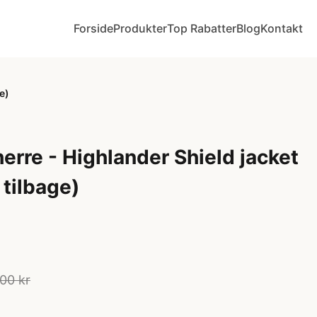
Forside
Produkter
Top Rabatter
Blog
Kontakt
e)
erre - Highlander Shield jacket
 tilbage)
00 kr