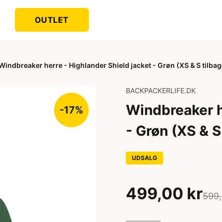
OUTLET
Windbreaker herre - Highlander Shield jacket - Grøn (XS & S tilbag
BACKPACKERLIFE.DK
Windbreaker h
-17%
- Grøn (XS & S
UDSALG
499,00 kr
599,