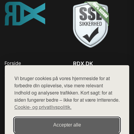
Forside
RDX.DK
Produkter
Tlf. 78768672
Top Rabatter
Vi bruger cookies på vores hjemmeside for at
Mail:
hej@want.dk
Blog
forbedre din oplevelse, vise mere relevant
Kontakt
indhold og analysere trafikken. Kort sagt: for at
Cookie- og privatlivspolitik
siden fungerer bedre – ikke for at være irriterende.
Cookie- og privatlivspolitik.
Denne side er en del af want.dk, der udgiver en række
Accepter alle
hjemmesider med præsentation af forskellige produkter fra