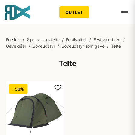
OUTLET
Forside
/
2 personers telte
/
Festivaltelt
/
Festivaludstyr
/
Gaveidéer
/
Soveudstyr
/
Soveudstyr som gave
/
Telte
Telte
-56%