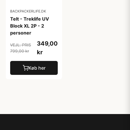
BACKPACKERLIFE.DK
Telt - Treklife UV
Block XL 2P - 2
personer
349,00
VEJL. PRIS
799,00 kr
kr
Køb her