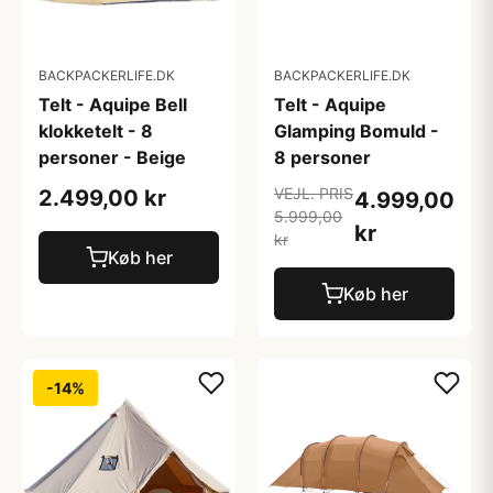
BACKPACKERLIFE.DK
BACKPACKERLIFE.DK
Telt - Aquipe Bell
Telt - Aquipe
klokketelt - 8
Glamping Bomuld -
personer - Beige
8 personer
VEJL. PRIS
2.499,00 kr
4.999,00
5.999,00
kr
kr
Køb her
Køb her
-14%