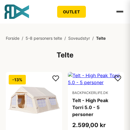
OUTLET
Forside
/
5-8 personers telte
/
Soveudstyr
/
Telte
Telte
-13%
BACKPACKERLIFE.DK
Telt - High Peak
Torri 5.0 - 5
personer
2.599,00 kr