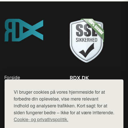
Forside
RDX.DK
Produkter
Tlf. 78768672
Top Rabatter
Vi bruger cookies på vores hjemmeside for at
Mail:
hej@want.dk
Blog
forbedre din oplevelse, vise mere relevant
Kontakt
indhold og analysere trafikken. Kort sagt: for at
Cookie- og privatlivspolitik
siden fungerer bedre – ikke for at være irriterende.
Cookie- og privatlivspolitik.