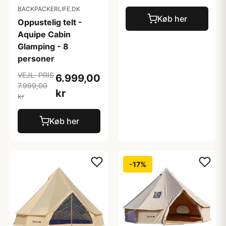
BACKPACKERLIFE.DK
Køb her
Oppustelig telt -
Aquipe Cabin
Glamping - 8
personer
VEJL. PRIS
6.999,00
7.999,00
kr
kr
Køb her
-17%