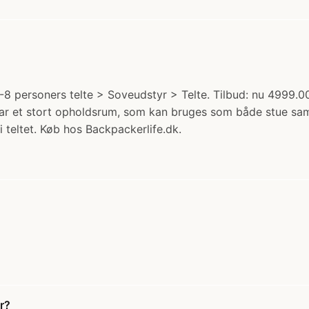
-8 personers telte > Soveudstyr > Telte. Tilbud: nu 4999.00
t har et stort opholdsrum, som kan bruges som både stue sa
 teltet. Køb hos Backpackerlife.dk.
r?