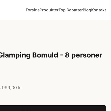
Forside
Produkter
Top Rabatter
Blog
Kontakt
 Glamping Bomuld - 8 personer
5.999,00 kr