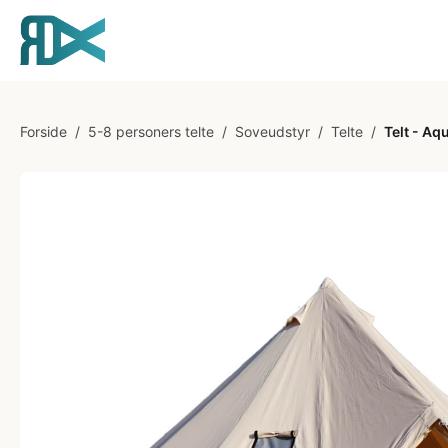
Forside
/
5-8 personers telte
/
Soveudstyr
/
Telte
/
Telt - A