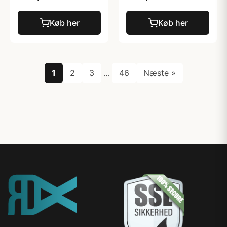
Køb her
Køb her
1
2
3
…
46
Næste »