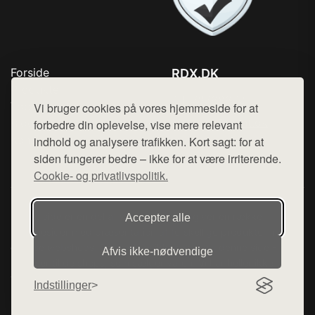
Forside
RDX.DK
Produkter
Tlf. 78768672
Top Rabatter
Vi bruger cookies på vores hjemmeside for at
Mail:
hej@want.dk
Blog
forbedre din oplevelse, vise mere relevant
Kontakt
indhold og analysere trafikken. Kort sagt: for at
Cookie- og privatlivspolitik
siden fungerer bedre – ikke for at være irriterende.
Cookie- og privatlivspolitik.
Denne side er en del af want.dk, der udgiver en række
Accepter alle
hjemmesider med præsentation af forskellige produkter fra
diverse webshops. Der sælges ikke varer fra denne side - vi
Afvis ikke‑nødvendige
henviser til de shops, som sælger varen. Vi har heller ikke
varerne på lager.
Indstillinger
© 2026 rdx.dk. Alle rettigheder forbeholdes.