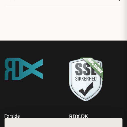
Forside
RDX.DK
Produkter