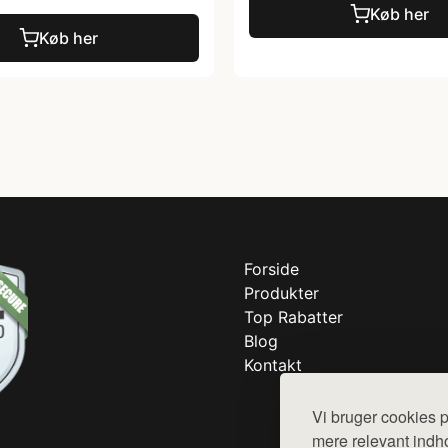
Køb her
Køb her
Forside
Produkter
Top Rabatter
Blog
Kontakt
Vi bruger cookies p
mere relevant indho