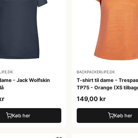
IFE.DK
BACKPACKERLIFE.DK
l dame - Jack Wolfskin
T-shirt til dame - Trespa
lå
TP75 - Orange (XS tilbag
kr
149,00 kr
Køb her
Køb her