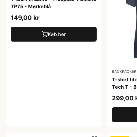
TP75 - Mørkeblå
149,00 kr
Køb her
BACKPACKERL
T-shirt ti
Tech T - B
299,00 