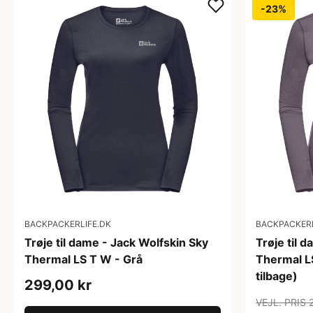
-23%
BACKPACKERLIFE.DK
BACKPACKERL
Trøje til dame - Jack Wolfskin Sky
Trøje til 
Thermal LS T W - Grå
Thermal LS
tilbage)
299,00 kr
VEJL. PRIS 