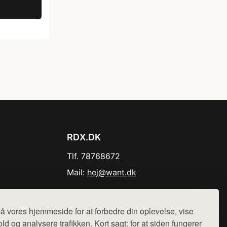
RDX.DK
Tlf. 78768672
Mail:
hej@want.dk
Cookie- og privatlivspolitik
å vores hjemmeside for at forbedre din oplevelse, vise
ld og analysere trafikken. Kort sagt: for at siden fungerer