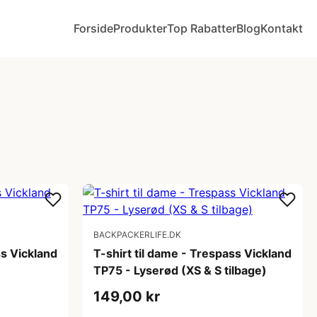
Forside
Produkter
Top Rabatter
Blog
Kontakt
BACKPACKERLIFE.DK
ss Vickland
T-shirt til dame - Trespass Vickland
TP75 - Lyserød (XS & S tilbage)
149,00 kr