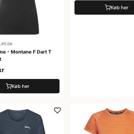
Køb her
IFE.DK
me - Montane F Dart T
t
kr
Køb her