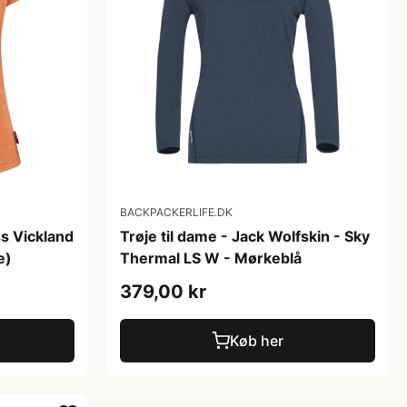
BACKPACKERLIFE.DK
ss Vickland
Trøje til dame - Jack Wolfskin - Sky
e)
Thermal LS W - Mørkeblå
379,00 kr
Køb her