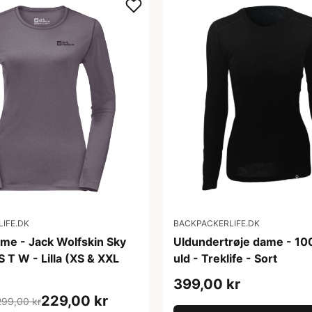
IFE.DK
BACKPACKERLIFE.DK
dame - Jack Wolfskin Sky
Uldundertrøje dame - 1
 T W - Lilla (XS & XXL
uld - Treklife - Sort
399,00 kr
229,00 kr
299,00 kr