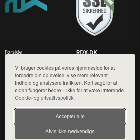
Forside
RDX.DK
Produkter
Tlf. 78768672
Top Rabatter
Vi bruger cookies på vores hjemmeside for at
Mail:
hej@want.dk
Blog
forbedre din oplevelse, vise mere relevant
Kontakt
indhold og analysere trafikken. Kort sagt: for at
Cookie- og privatlivspolitik
siden fungerer bedre – ikke for at være irriterende.
Cookie- og privatlivspolitik.
Denne side er en del af want.dk, der udgiver en række
Accepter alle
hjemmesider med præsentation af forskellige produkter fra
diverse webshops. Der sælges ikke varer fra denne side - vi
Afvis ikke‑nødvendige
henviser til de shops, som sælger varen. Vi har heller ikke