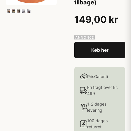
tilbage)
149,00 kr
Køb her
PrisGaranti
Fri fragt over kr.
499
1-2 dages
levering
100 dages
returret