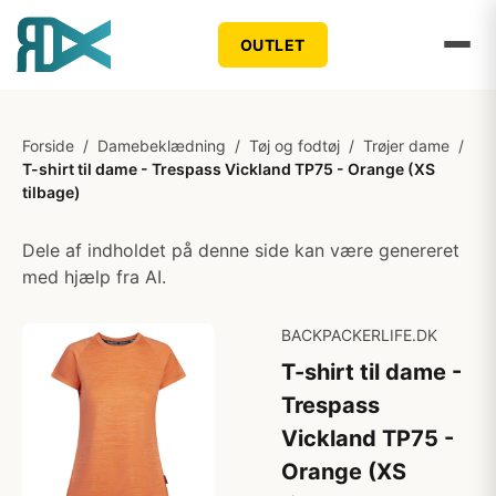
OUTLET
Forside
/
Damebeklædning
/
Tøj og fodtøj
/
Trøjer dame
/
T-shirt til dame - Trespass Vickland TP75 - Orange (XS
tilbage)
Dele af indholdet på denne side kan være genereret
med hjælp fra AI.
BACKPACKERLIFE.DK
T-shirt til dame -
Trespass
Vickland TP75 -
Orange (XS