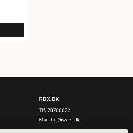
RDX.DK
Tlf. 78768672
Mail:
hej@want.dk
Cookie- og privatlivspolitik