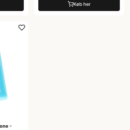
Køb her
one -