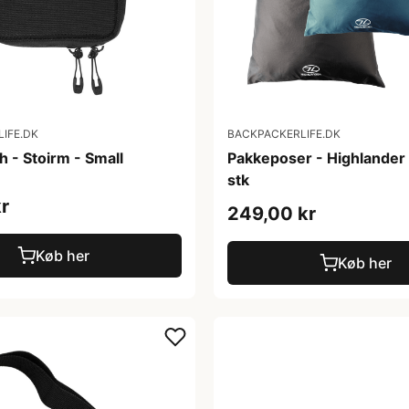
IFE.DK
BACKPACKERLIFE.DK
 - Stoirm - Small
Pakkeposer - Highlander 
stk
r
249,00 kr
Køb her
Køb her