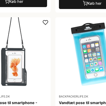
Køb her
Køb her
IFE.DK
BACKPACKERLIFE.DK
ose til smartphone -
Vandtæt pose til smartph