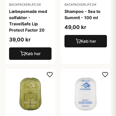
BACKPACKERLIFE.DK
BACKPACKERLIFE.DK
Læbepomade med
Shampoo - Sea to
solfaktor -
Summit - 100 ml
TravelSafe Lip
49,00 kr
Protect Factor 20
39,00 kr
Køb her
Køb her